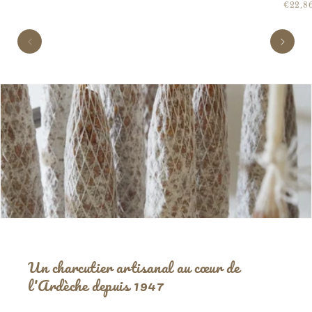
avis
PRIX
habituel
habi
€22,8
UNIT
Un charcutier artisanal au cœur de
l'Ardèche depuis 1947